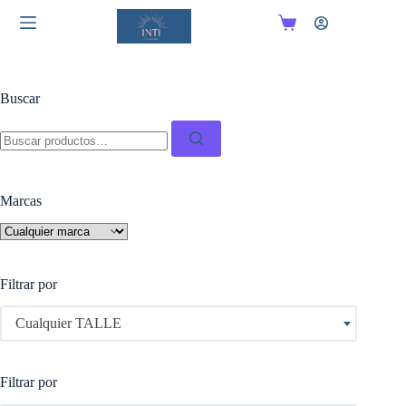
Saltar
al
Carro
contenido
de
compra
Buscar
Buscar:
Marcas
Filtrar por
Cualquier TALLE
Filtrar por