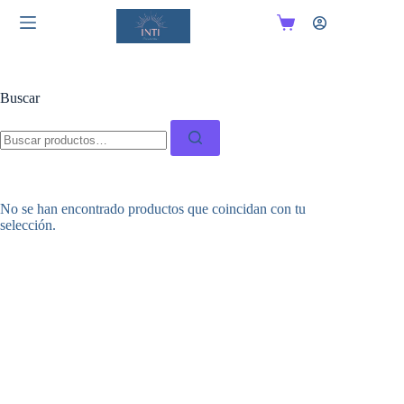
Saltar
al
Carro
contenido
de
compra
Buscar
Buscar:
No se han encontrado productos que coincidan con tu
selección.