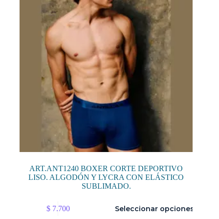
elegir
en
la
página
de
producto
ART.ANT1240 BOXER CORTE DEPORTIVO
LISO. ALGODÓN Y LYCRA CON ELÁSTICO
SUBLIMADO.
Este
$
7.700
Seleccionar opciones
producto