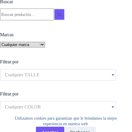
Buscar
opciones
se
Buscar:
pueden
elegir
en
la
Marcas
página
de
producto
Filtrar por
Cualquier TALLE
Filtrar por
Cualquier COLOR
Utilizamos cookies para garantizar que le brindamos la mejor
experiencia en nuestra web.
Aceptar
Rechazar