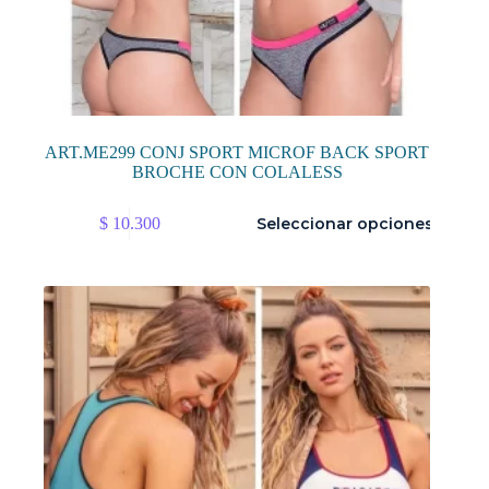
ART.ME299 CONJ SPORT MICROF BACK SPORT
BROCHE CON COLALESS
Este
$
10.300
Seleccionar opciones
producto
tiene
múltiples
variantes.
Las
opciones
se
pueden
elegir
en
la
página
de
producto