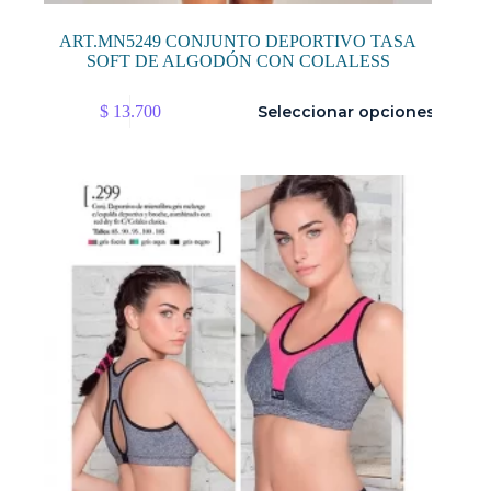
ART.MN5249 CONJUNTO DEPORTIVO TASA
SOFT DE ALGODÓN CON COLALESS
Este
$
13.700
Seleccionar opciones
producto
tiene
múltiples
variantes.
Las
opciones
se
pueden
elegir
en
la
página
de
producto