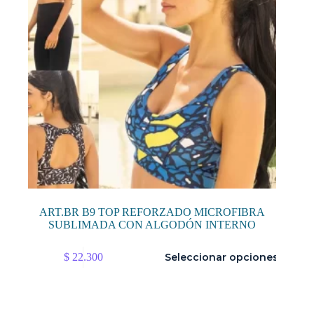
página
de
producto
ART.BR B9 TOP REFORZADO MICROFIBRA
SUBLIMADA CON ALGODÓN INTERNO
Este
$
22.300
Seleccionar opciones
producto
tiene
múltiples
variantes.
Las