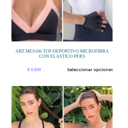
ART.MES106 TOP DEPORTIVO MICROFIBRA
CON ELASTICO PERS
Este
$
9.900
Seleccionar opciones
producto
tiene
múltiples
variantes.
Las
opciones
se
pueden
elegir
en
la
página