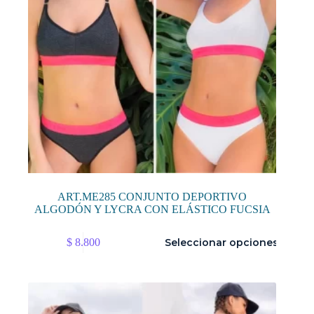
de
producto
ART.ME285 CONJUNTO DEPORTIVO
ALGODÓN Y LYCRA CON ELÁSTICO FUCSIA
Este
$
8.800
Seleccionar opciones
producto
tiene
múltiples
variantes.
Las
opciones