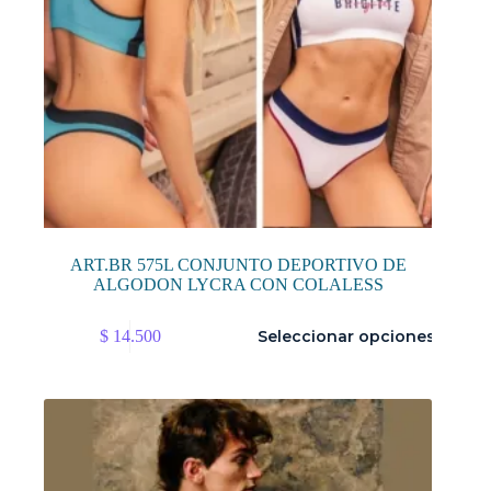
ART.BR 575L CONJUNTO DEPORTIVO DE
ALGODON LYCRA CON COLALESS
Este
$
14.500
Seleccionar opciones
producto
tiene
múltiples
variantes.
Las
opciones
se
pueden