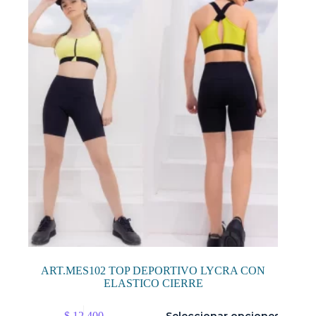
se
pueden
elegir
en
la
página
de
producto
ART.MES102 TOP DEPORTIVO LYCRA CON
ELASTICO CIERRE
Este
$
12.400