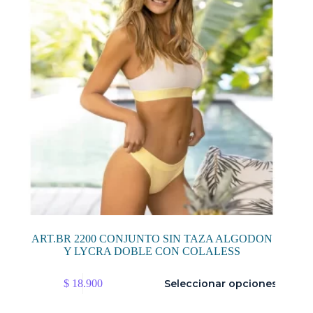
elegir
en
la
página
de
producto
ART.BR 2200 CONJUNTO SIN TAZA ALGODON
Y LYCRA DOBLE CON COLALESS
Este
$
18.900
Seleccionar opciones
producto
tiene
múltiples