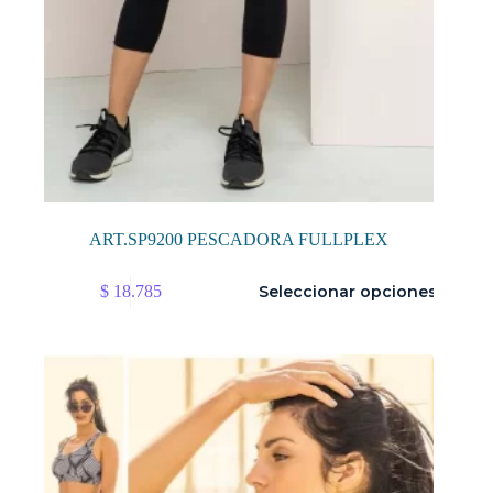
ART.SP9200 PESCADORA FULLPLEX
Este
$
18.785
Seleccionar opciones
producto
tiene
múltiples
variantes.
Las
opciones
se
pueden
elegir
en
la