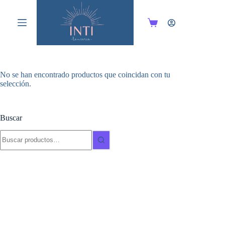
Saltar
al
contenido
Carro
de
compra
No se han encontrado productos que coincidan con tu
selección.
Buscar
Buscar: