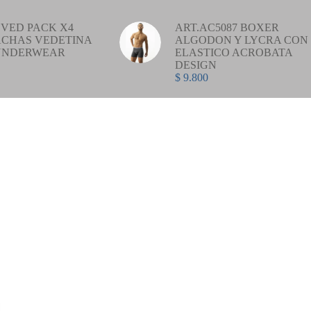
VED PACK X4
ART.AC5087 BOXER
CHAS VEDETINA
ALGODON Y LYCRA CON
UNDERWEAR
ELASTICO ACROBATA
DESIGN
$
9.800