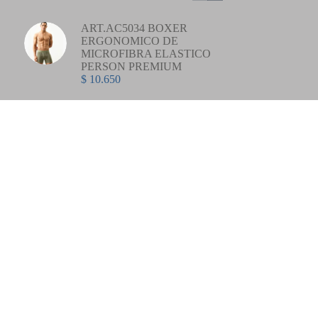
ART.AC5034 BOXER
ERGONOMICO DE
MICROFIBRA ELASTICO
PERSON PREMIUM
$
10.650