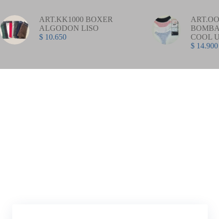
ART.KK1000 BOXER
ART.OO
ALGODON LISO
BOMBA
$
10.650
COOL 
$
14.900