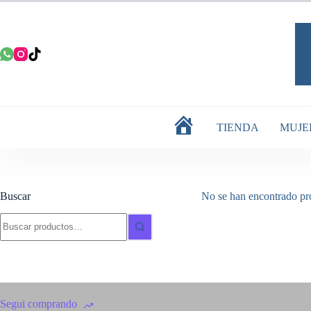
Saltar
al
contenido
TIENDA
MUJE
INICIO
Buscar
No se han encontrado pro
Buscar:
Segui comprando