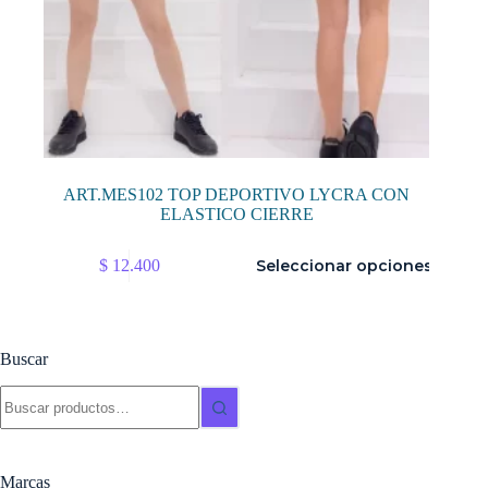
ART.MES102 TOP DEPORTIVO LYCRA CON
ELASTICO CIERRE
Este
$
12.400
Seleccionar opciones
producto
tiene
múltiples
variantes.
Las
Buscar
opciones
se
Buscar:
pueden
elegir
en
la
Marcas
página