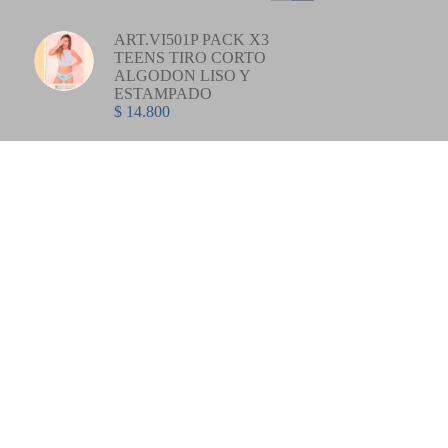
ART.VI501P PACK X3
TEENS TIRO CORTO
ALGODON LISO Y
ESTAMPADO
$
14.800