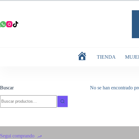
Saltar
al
contenido
TIENDA
MUJE
INICIO
Buscar
No se han encontrado pro
Buscar:
Segui comprando