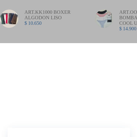
ART.KK1000 BOXER
ART.OO
ALGODON LISO
BOMBA
$
10.650
COOL 
$
14.900