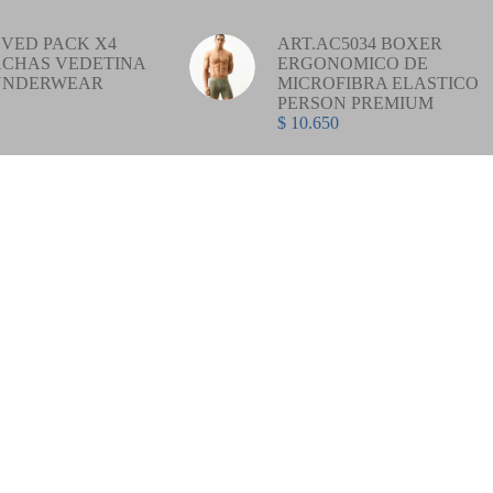
VED PACK X4
ART.AC5034 BOXER
CHAS VEDETINA
ERGONOMICO DE
UNDERWEAR
MICROFIBRA ELASTICO
PERSON PREMIUM
$
10.650