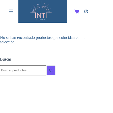
Saltar
al
contenido
Carro
de
compra
No se han encontrado productos que coincidan con tu
selección.
Buscar
Buscar: