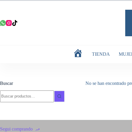
Saltar
al
contenido
TIENDA
MUJE
INICIO
Buscar
No se han encontrado pro
Buscar:
Segui comprando