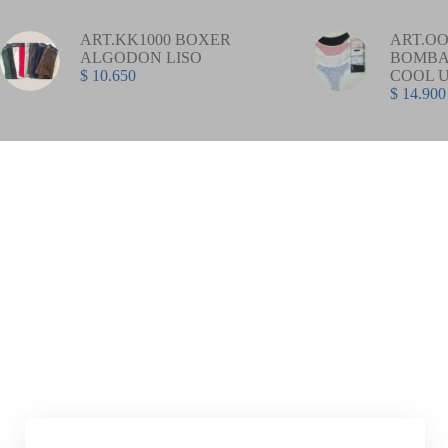
ART.KK1000 BOXER
ART.OO
ALGODON LISO
BOMBA
$
10.650
COOL 
$
14.900