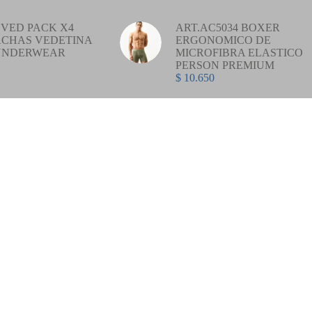
VED PACK X4
ART.AC5034 BOXER
CHAS VEDETINA
ERGONOMICO DE
UNDERWEAR
MICROFIBRA ELASTICO
PERSON PREMIUM
$
10.650