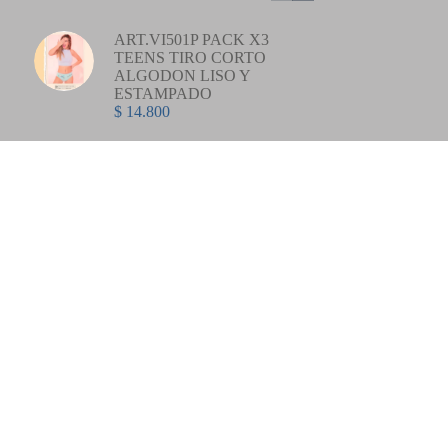
ART.VI501P PACK X3
TEENS TIRO CORTO
ALGODON LISO Y
ESTAMPADO
$
14.800