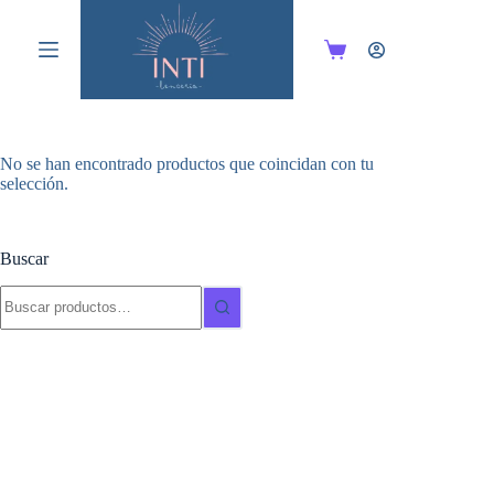
Saltar
al
contenido
Carro
de
compra
No se han encontrado productos que coincidan con tu
selección.
Buscar
Buscar: