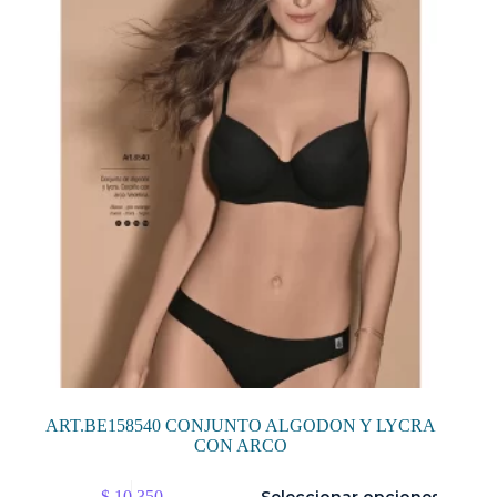
se
pueden
elegir
en
la
página
de
producto
ART.BE158540 CONJUNTO ALGODON Y LYCRA
CON ARCO
Este
$
10.350