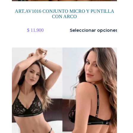
ART.AV1016 CONJUNTO MICRO Y PUNTILLA
CON ARCO
Este
$
11.900
Seleccionar opciones
producto
tiene
múltiples
variantes.
Las
opciones
se
pueden
elegir
en
la
página
de
producto