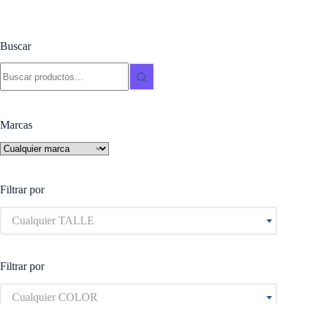
tiene
múltiples
variantes.
Las
Buscar
opciones
se
Buscar:
pueden
elegir
en
la
Marcas
página
de
producto
Filtrar por
Cualquier TALLE
Filtrar por
Cualquier COLOR