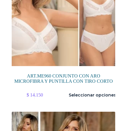
producto
ART.ME960 CONJUNTO CON ARO
MICROFIBRA Y PUNTILLA CON TIRO CORTO
Este
$
14.150
Seleccionar opciones
producto
tiene
múltiples
variantes.
Las
opciones
se