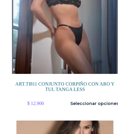
de
producto
ART.TI811 CONJUNTO CORPIÑO CON ARO Y
TUL TANGA LESS
Este
$
12.900
Seleccionar opciones
producto
tiene
múltiples
variantes.
Las
opciones