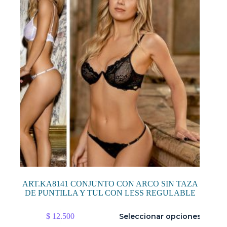
pueden
elegir
en
la
página
de
producto
ART.KA8141 CONJUNTO CON ARCO SIN TAZA
DE PUNTILLA Y TUL CON LESS REGULABLE
Este
$
12.500
Seleccionar opciones
producto