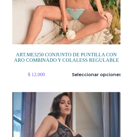
ART.ME3250 CONJUNTO DE PUNTILLA CON
ARO COMBINADO Y COLALESS REGULABLE
Este
$
12.000
Seleccionar opciones
producto
tiene
múltiples
variantes.
Las
opciones
se
pueden
elegir
en
la
página