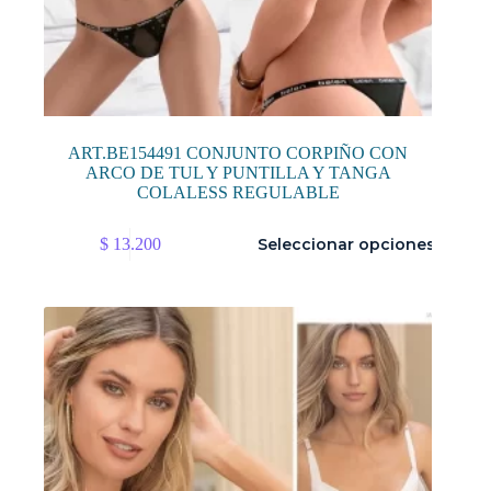
ART.BE154491 CONJUNTO CORPIÑO CON
ARCO DE TUL Y PUNTILLA Y TANGA
COLALESS REGULABLE
Este
$
13.200
Seleccionar opciones
producto
tiene
múltiples
variantes.
Las
opciones
se
pueden
elegir
en
la
página
de